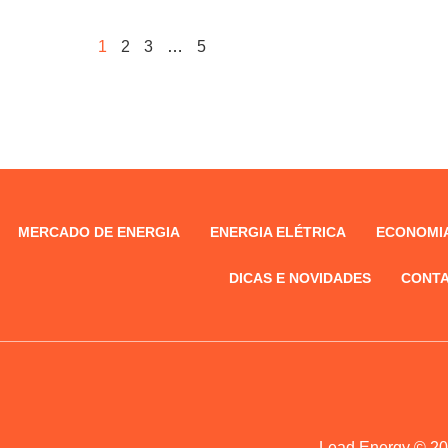
1
2
3
…
5
MERCADO DE ENERGIA
ENERGIA ELÉTRICA
ECONOMIA
DICAS E NOVIDADES
CONTA
Lead Energy © 20