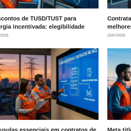
contos de TUSD/TUST para
Contrata
rgia incentivada: elegibilidade
melhore
/2026
20/07/2026
usulas essenciais em contratos de
Meta tit