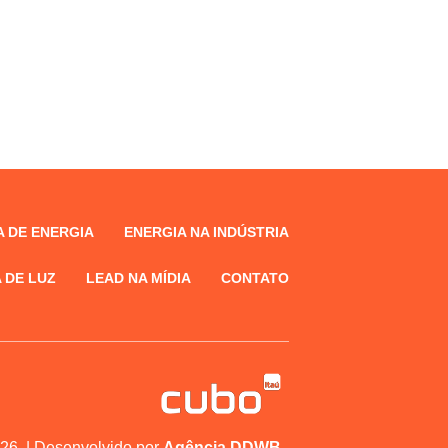
 DE ENERGIA
ENERGIA NA INDÚSTRIA
 DE LUZ
LEAD NA MÍDIA
CONTATO
26. | Desenvolvido por
Agência DDWB