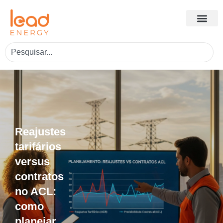
Reajustes
tarifários
versus
contratos
no ACL:
como
planejar