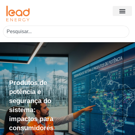
Produtos de
potência e
segurança do
sistema:
impactos para
consumidores