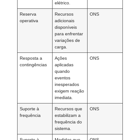
elétrico.
Reserva
Recursos
ONS
operativa
adicionais
disponíveis
para enfrentar
variações de
carga.
Resposta a
Ações
ONS
contingências
aplicadas
quando
eventos
inesperados
exigem reação
imediata.
Suporte à
Recursos que
ONS
frequência
estabilizam a
frequência do
sistema.
Suporte à
Medidas que
ONS