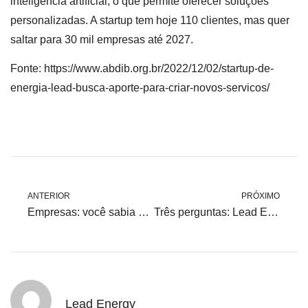
inteligência artificial, o que permite oferecer soluções
personalizadas. A startup tem hoje 110 clientes, mas quer
saltar para 30 mil empresas até 2027.
Fonte: https://www.abdib.org.br/2022/12/02/startup-de-
energia-lead-busca-aporte-para-criar-novos-servicos/
ANTERIOR
PRÓXIMO
Empresas: você sabia que é possível recuperar mais de 90% do valor pago em impostos nas contas de energia?
Três perguntas: Lead Energy e soluções energéticas para PMEs
Lead Energy