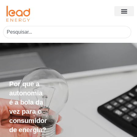
Por que a
autonomia
é a bola da
vez para o
consumidor
de energia?