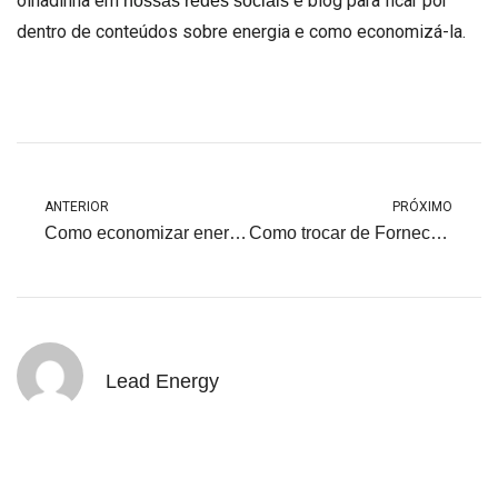
olhadinha em
e blog para ficar por
nossas redes sociais
dentro de conteúdos sobre energia e como economizá-la.
ANTERIOR
PRÓXIMO
Como economizar energia elétrica na sua empresa
Como trocar de Fornecedor de Energia?
Lead Energy