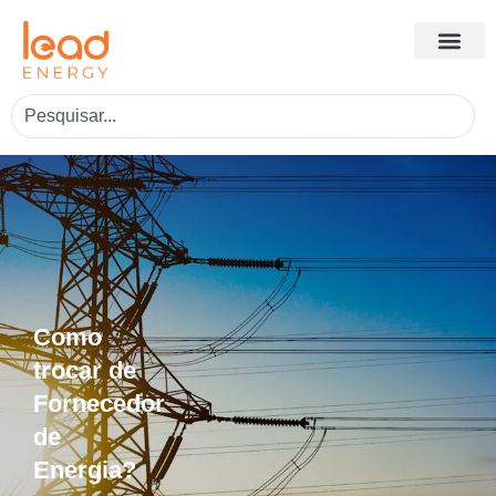
Como
trocar de
Fornecedor
de
Energia?