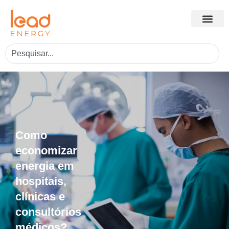
Como
economizar
energia em
hospitais,
clínicas e
consultórios
médicos?