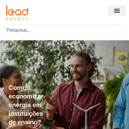
Como
economizar
energia em
instituições
de ensino?