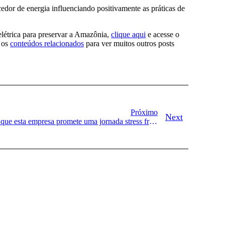
or de energia influenciando positivamente as práticas de
elétrica para preservar a Amazônia,
clique aqui
e acesse o
e os
conteúdos relacionados
para ver muitos outros posts
Próximo
Next
Por que esta empresa promete uma jornada stress free na transição energética da sua empresa?