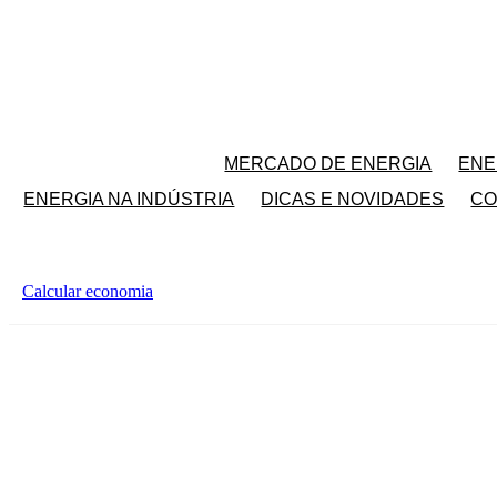
Ir
para
o
conteúdo
MERCADO DE ENERGIA
ENE
ENERGIA NA INDÚSTRIA
DICAS E NOVIDADES
CO
Calcular economia