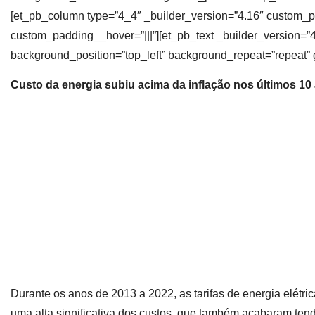
[et_pb_column type=”4_4″ _builder_version=”4.16″ custom_pad
custom_padding__hover=”|||”][et_pb_text _builder_version=”4
background_position=”top_left” background_repeat=”repeat” g
Custo da energia subiu acima da inflação nos últimos 10
Durante os anos de 2013 a 2022, as tarifas de energia elétr
uma alta significativa dos custos, que também acabaram tend