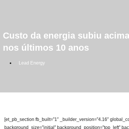
Custo da energia subiu acima
nos últimos 10 anos
Lead Energy
[et_pb_section fb_built=”1″ _builder_version=”4.16″ global_c
background_size=”initial” background_position=”top_left” bac