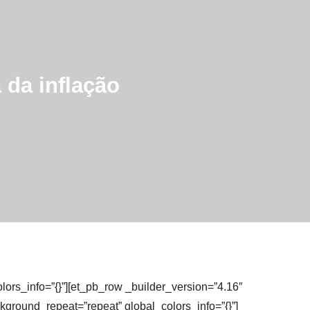
 da inflação
olors_info=”{}”][et_pb_row _builder_version=”4.16″
kground_repeat=”repeat” global_colors_info=”{}”]