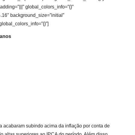
ding=”|||” global_colors_info=”{}”
.16″ background_size=”initial”
lobal_colors_info=”{}”]
 anos
ica acabaram subindo acima da inflação por conta de
o altas superiores ao IPCA do período. Além disso,