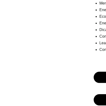
Mer
Ener
Eco
Ene
Dic
Con
Lea
Con