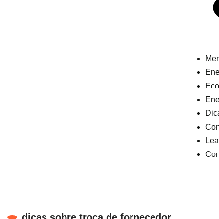
Mer
Ener
Eco
Ene
Dic
Con
Lea
Con
dicas sobre troca de fornecedor