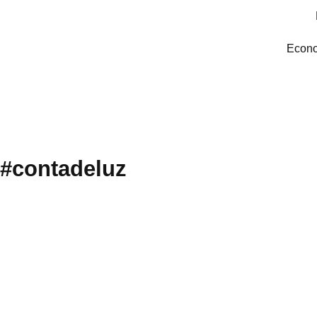
Econo
#contadeluz