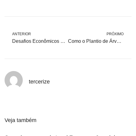
ANTERIOR
PRÓXIMO
Desafios Econômicos em 2025 e o Papel do Mercado Livre de Energia
Como o Plantio de Árvores Contribui para um Futuro Sustentável
tercerize
Veja também