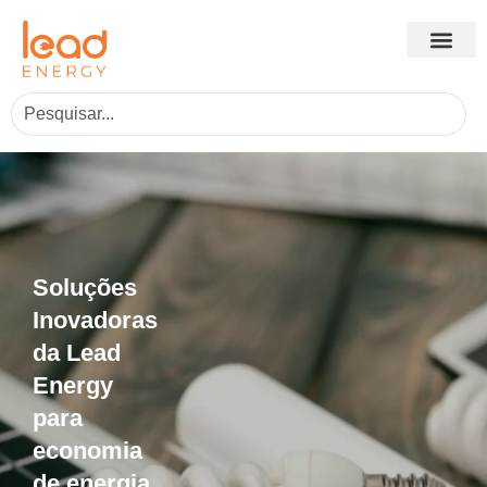
Soluções
Inovadoras
da Lead
Energy
para
economia
de energia