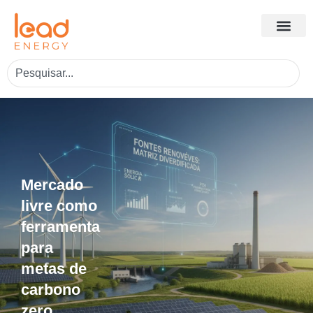
Mercado
livre como
ferramenta
para
metas de
carbono
zero