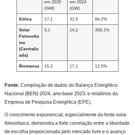
em 2020
em 2024
(GW)
(GW)
Eólica
17,1
31,5
84,2%
Solar
3,1
14,2
358,1%
Fotovolta
ica
(Centraliz
ada)
Biomassa
15,2
17,1
12,5%
Fonte:
Compilação de dados do Balanço Energético
Nacional
(BEN) 2024
,
ano-base 2023
, e relatórios da
Empresa de Pesquisa Energética (EPE).
O crescimento exponencial, especialmente da fonte solar
fotovoltaica, demonstra a forte correlação entre a liberdade
de escolha proporcionada pelo mercado livre e o avanço