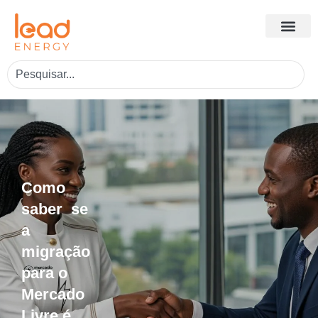
Como
saber se
a
migração
para o
Mercado
Livre é