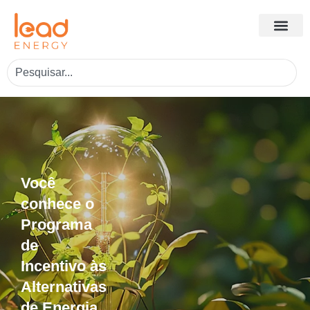
Você
conhece o
Programa
de
Incentivo às
Alternativas
de Energia