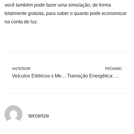
você também pode fazer uma simulação, de forma
totalmente gratuita, para saber o quanto pode economizar
na conta de luz.
ANTERIOR
PRÓXIMO
Veículos Elétricos x Mercado Livre de Energia: Benefícios para o Mercado Brasileiro
Transição Energética: Saiba por que ela pode ser interessante para a sua empresa
tercerize