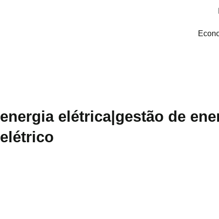
Econo
energia elétrica|gestão de ene
elétrico