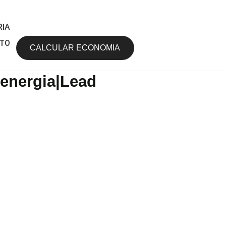
RIA
TO
CALCULAR ECONOMIA
 energia|Lead