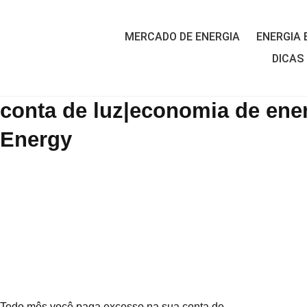
MERCADO DE ENERGIA
ENERGIA 
DICAS
conta de luz|economia de ener
Energy
Todo mês você paga excesso na sua conta de