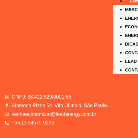
CO
MERC
ENER
ECON
ENERG
DICAS
CONT
LEAD 
CONT
CNPJ: 38.422.829/0001-55
Alameda Pizon 54, Vila Olimpia, São Paulo.
venhaeconomizar@leadenergy.com.br
+55 11 94579-9296