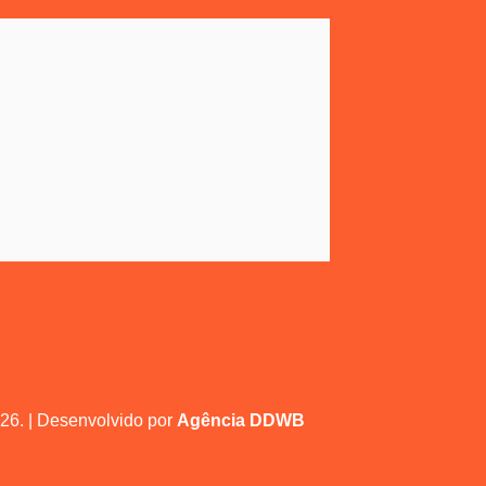
26. | Desenvolvido por
Agência DDWB