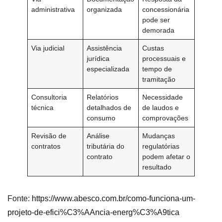
administrativa
organizada
concessionária
pode ser
demorada
Via judicial
Assistência
Custas
jurídica
processuais e
especializada
tempo de
tramitação
Consultoria
Relatórios
Necessidade
técnica
detalhados de
de laudos e
consumo
comprovações
Revisão de
Análise
Mudanças
contratos
tributária do
regulatórias
contrato
podem afetar o
resultado
Fonte:
https://www.abesco.com.br/como-funciona-um-
projeto-de-efici%C3%AAncia-energ%C3%A9tica