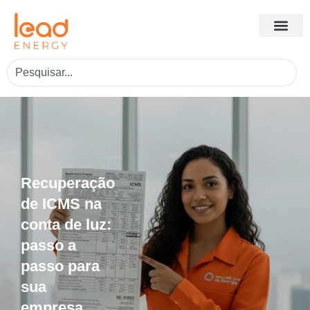
Recuperação
de ICMS na
conta de luz:
passo a
passo para
sua
empresa.