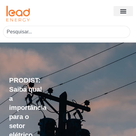
PRODIST:
Saiba qual
a
importância
para o
setor
elétrico