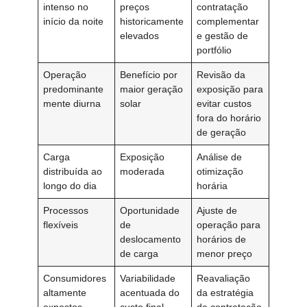
intenso no
preços
contratação
início da noite
historicamente
complementar
elevados
e gestão de
portfólio
Operação
Benefício por
Revisão da
predominante
maior geração
exposição para
mente diurna
solar
evitar custos
fora do horário
de geração
Carga
Exposição
Análise de
distribuída ao
moderada
otimização
longo do dia
horária
Processos
Oportunidade
Ajuste de
flexíveis
de
operação para
deslocamento
horários de
de carga
menor preço
Consumidores
Variabilidade
Reavaliação
altamente
acentuada do
da estratégia
expostos
custo final
de contratação