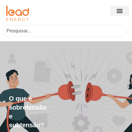
O que é
sobretensão
e
subtensão?