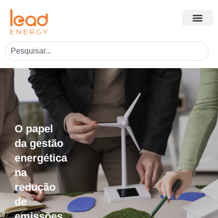
O papel
da gestão
energética
na
redução
de
emissões