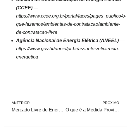
(CCEE)
—
https://www.ccee.org.br/portal/faces/pages_publico/o-
que-fazemos/ambientes-de-contratacao/ambiente-
de-contratacao-livre
Agência Nacional de Energia Elétrica (ANEEL)
—
https://www.gov.br/aneel/pt-br/assuntos/eficiencia-
energetica
ANTERIOR
PRÓXIMO
Mercado Livre de Energia: Impactos e Oportunidades da MP 1300
O que é a Medida Provisória (MP 1300) sobre a abertura total do mercado livre de energia