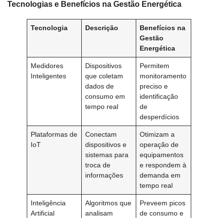
Tecnologias e Benefícios na Gestão Energética
Tecnologia
Descrição
Benefícios na
Gestão
Energética
Medidores
Dispositivos
Permitem
Inteligentes
que coletam
monitoramento
dados de
preciso e
consumo em
identificação
tempo real
de
desperdícios
Plataformas de
Conectam
Otimizam a
IoT
dispositivos e
operação de
sistemas para
equipamentos
troca de
e respondem à
informações
demanda em
tempo real
Inteligência
Algoritmos que
Preveem picos
Artificial
analisam
de consumo e