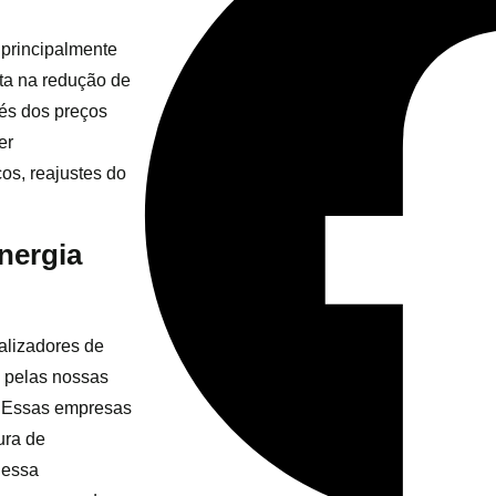
 principalmente
cta na redução de
vés dos preços
er
ços, reajustes do
nergia
alizadores de
a pelas nossas
a. Essas empresas
ura de
 essa