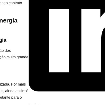
longo contrato
nergia
gia
ão dos
ição muito grande
izada. Por mais
aís, ainda assim é
ortante para o