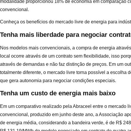
modalidade proporcionou 18% de economia em comparação c
convencional.
Conheça os benefícios do mercado livre de energia para indúst
Tenha mais liberdade para negociar contra
Nos modelos mais convencionais, a compra de energia através
local ocorre através de um contrato sem flexibilidade, isso por
através de demandas e não faz distinção de preços. Em um ou
totalmente diferente, o mercado livre torna possível a escolha d
que gera autonomia para negociar condições especiais.
Tenha um custo de energia mais baixo
Em um comparativo realizado pela Abraceel entre o mercado li
convencional, produzido em junho deste ano, a Associação ap
de energia média, considerando a bandeira verde, é de R$ 24
R$ 131,19/MWh do modelo negociado em contrato de quatro an