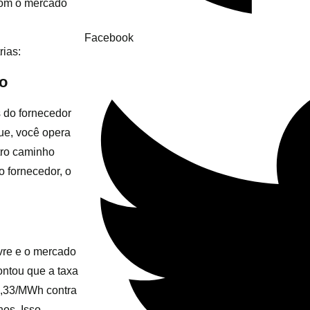
om o mercado
Facebook
rias:
to
 do fornecedor
que, você opera
tro caminho
o fornecedor, o
vre e o mercado
ontou que a taxa
8,33/MWh contra
os. Isso