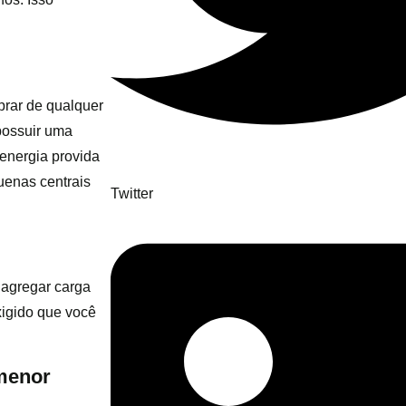
prar de qualquer
 possuir uma
energia provida
uenas centrais
Twitter
agregar carga
igido que você
 menor