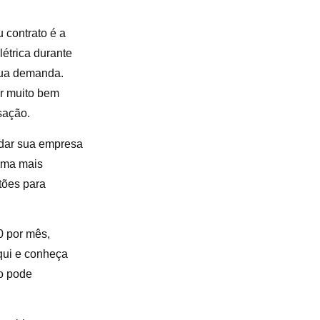
contrato é a
létrica durante
sua demanda.
er muito bem
sação.
udar sua empresa
orma mais
tões para
0 por mês,
qui
e conheça
o pode