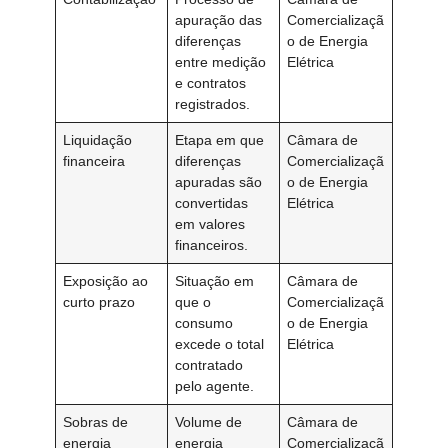
apuração das
Comercializaçã
diferenças
o de Energia
entre medição
Elétrica
e contratos
registrados.
Liquidação
Etapa em que
Câmara de
financeira
diferenças
Comercializaçã
apuradas são
o de Energia
convertidas
Elétrica
em valores
financeiros.
Exposição ao
Situação em
Câmara de
curto prazo
que o
Comercializaçã
consumo
o de Energia
excede o total
Elétrica
contratado
pelo agente.
Sobras de
Volume de
Câmara de
energia
energia
Comercializaçã