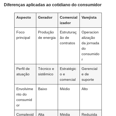
Diferenças aplicadas ao cotidiano do consumidor
Aspecto
Gerador
Comercial
Varejista
izador
Foco
Produção
Estruturaç
Operacion
principal
de energia
ão de
alização
contratos
da jornada
do
consumido
r
Perfil de
Técnico e
Estratégic
Gerencial
atuação
sistêmico
o e
e de
comercial
suporte
Envolvime
Baixo
Médio
Alto
nto do
consumid
or
Complexid
Alta
Média
Reduzida