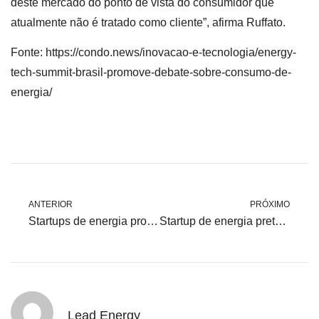
deste mercado do ponto de vista do consumidor que
atualmente não é tratado como cliente”, afirma Ruffato.
Fonte: https://condo.news/inovacao-e-tecnologia/energy-
tech-summit-brasil-promove-debate-sobre-consumo-de-
energia/
ANTERIOR
PRÓXIMO
Startups de energia promovem conscientização sobre o setor através de evento em São Paulo
Startup de energia pretende reduzir conta dos brasileiros em R$ 1 bilhão até 2027
Lead Energy