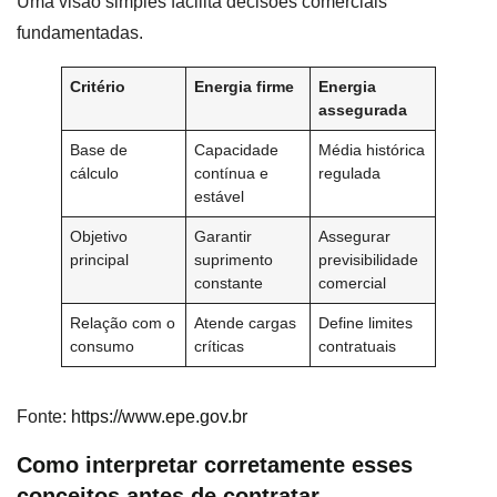
Uma visão simples facilita decisões comerciais
fundamentadas.
Critério
Energia firme
Energia
assegurada
Base de
Capacidade
Média histórica
cálculo
contínua e
regulada
estável
Objetivo
Garantir
Assegurar
principal
suprimento
previsibilidade
constante
comercial
Relação com o
Atende cargas
Define limites
consumo
críticas
contratuais
Fonte:
https://www.epe.gov.br
Como interpretar corretamente esses
conceitos antes de contratar