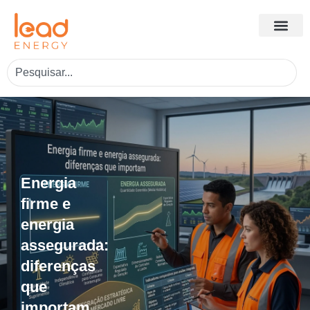
Energia
firme e
energia
assegurada:
diferenças
que
importam