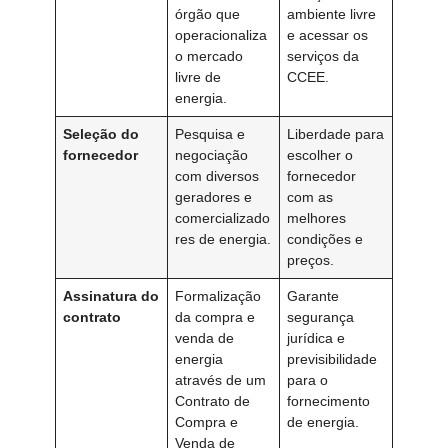
órgão que
ambiente livre
operacionaliza
e acessar os
o mercado
serviços da
livre de
CCEE.
energia.
Seleção do
Pesquisa e
Liberdade para
fornecedor
negociação
escolher o
com diversos
fornecedor
geradores e
com as
comercializado
melhores
res de energia.
condições e
preços.
Assinatura do
Formalização
Garante
contrato
da compra e
segurança
venda de
jurídica e
energia
previsibilidade
através de um
para o
Contrato de
fornecimento
Compra e
de energia.
Venda de