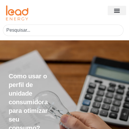
Como usar o
perfil de
unidade
consumidora
para otimizar
seu
consumo?